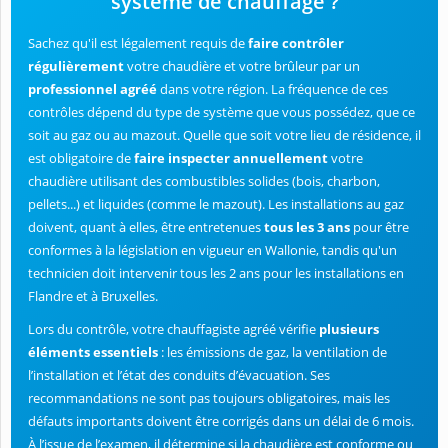
système de chauffage ?
Sachez qu'il est légalement requis de
faire contrôler
régulièrement
votre chaudière et votre brûleur par un
professionnel agréé
dans votre région. La fréquence de ces
contrôles dépend du type de système que vous possédez, que ce
soit au gaz ou au mazout. Quelle que soit votre lieu de résidence, il
est obligatoire de
faire inspecter annuellement
votre
chaudière utilisant des combustibles solides (bois, charbon,
pellets...) et liquides (comme le mazout). Les installations au gaz
doivent, quant à elles, être entretenues
tous les 3 ans
pour être
conformes à la législation en vigueur en Wallonie, tandis qu'un
technicien doit intervenir tous les 2 ans pour les installations en
Flandre et à Bruxelles.
Lors du contrôle, votre chauffagiste agréé vérifie
plusieurs
éléments essentiels
: les émissions de gaz, la ventilation de
l’installation et l’état des conduits d’évacuation. Ses
recommandations ne sont pas toujours obligatoires, mais les
défauts importants doivent être corrigés dans un délai de 6 mois.
À l’issue de l’examen, il détermine si la chaudière est conforme ou