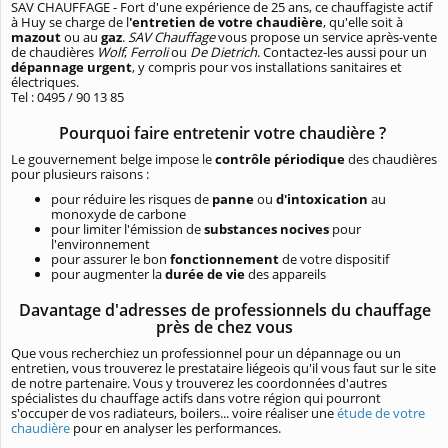
SAV CHAUFFAGE - Fort d'une expérience de 25 ans, ce chauffagiste actif
à Huy se charge de l
'entretien de votre chaudière
, qu'elle soit à
mazout
ou au
gaz
.
SAV Chauffage
vous propose un service après-vente
de chaudières
Wolf
,
Ferroli
ou
De Dietrich
. Contactez-les aussi pour un
dépannage urgent
, y compris pour vos installations sanitaires et
électriques.
Tel : 0495 / 90 13 85
Pourquoi faire entretenir votre chaudière ?
Le gouvernement belge impose le
contrôle périodique
des chaudières
pour plusieurs raisons :
pour réduire les risques de
panne
ou
d'intoxication
au
monoxyde de carbone
pour limiter l'émission de
substances nocives
pour
l'environnement
pour assurer le bon
fonctionnement
de votre dispositif
pour augmenter la
durée de vie
des appareils
Davantage d'adresses de professionnels du chauffage
près de chez vous
Que vous recherchiez un professionnel pour un dépannage ou un
entretien, vous trouverez le prestataire liégeois qu'il vous faut sur le site
de notre partenaire. Vous y trouverez les coordonnées d'autres
spécialistes du chauffage actifs dans votre région qui pourront
s'occuper de vos radiateurs, boilers... voire réaliser une
étude de votre
chaudière
pour en analyser les performances.