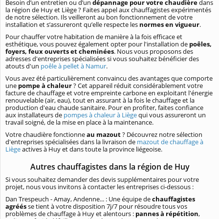
Besoin d’un entretien ou d’un
dépannage pour votre chaudière
dans
la région de Huy et Liège ? Faites appel aux chauffagistes expérimentés
de notre sélection. Ils veilleront au bon fonctionnement de votre
installation et s’assureront qu’elle respecte les
normes en vigueur
.
Pour chauffer votre habitation de manière à la fois efficace et
esthétique, vous pouvez également opter pour l'installation de
poêles,
foyers, feux ouverts et cheminées
. Nous vous proposons des
adresses d'entreprises spécialisées si vous souhaitez bénéficier des
atouts d'un
poêle à pellet à Namur
.
Vous avez été particulièrement convaincu des avantages que comporte
une
pompe à chaleur
? Cet appareil réduit considérablement votre
facture de chauffage et votre empreinte carbone en exploitant l'énergie
renouvelable (air, eau), tout en assurant à la fois le chauffage et la
production d'eau chaude sanitaire. Pour en profiter, faites confiance
aux installateurs de
pompes à chaleur à Liège
qui vous assureront un
travail soigné, de la mise en place à la maintenance.
Votre chaudière fonctionne
au mazout
? Découvrez notre sélection
d'entreprises spécialisées dans la livraison de
mazout de chauffage à
Liège
actives à Huy et dans toute la province liégeoise.
Autres chauffagistes dans la région de Huy
Si vous souhaitez demander des devis supplémentaires pour votre
projet, nous vous invitons à contacter les entreprises ci-dessous :
Dan Trespeuch - Amay, Andenne... : Une équipe de
chauffagistes
agréés
se tient à votre disposition 7j/7 pour résoudre tous vos
problèmes de chauffage à Huy et alentours :
pannes à répétition
,