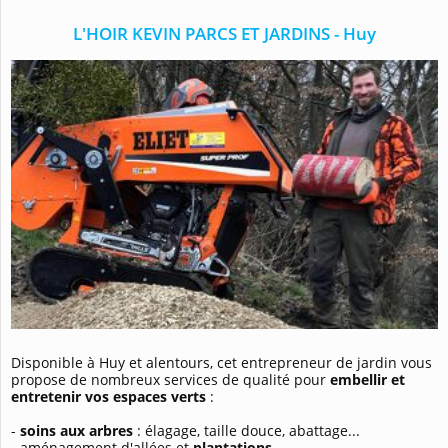
L'HOIR KEVIN PARCS ET JARDINS - Huy
Disponible à Huy et alentours, cet entrepreneur de jardin vous
propose de nombreux services de qualité pour
embellir et
entretenir vos espaces verts
:
-
soins aux arbres
: élagage, taille douce, abattage...
- aménagement d'allées et
plantations