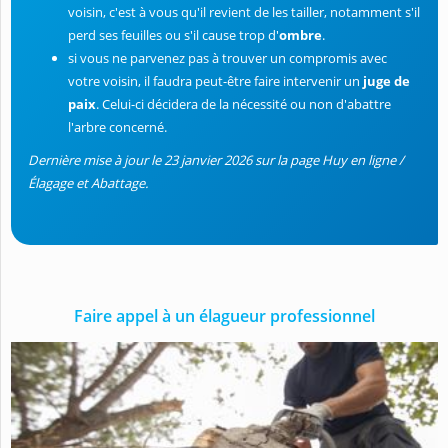
voisin, c'est à vous qu'il revient de les tailler, notamment s'il
perd ses feuilles ou s'il cause trop d'
ombre
.
si vous ne parvenez pas à trouver un compromis avec
votre voisin, il faudra peut-être faire intervenir un
juge de
paix
. Celui-ci décidera de la nécessité ou non d'abattre
l'arbre concerné.
Dernière mise à jour le 23 janvier 2026 sur la page Huy en ligne /
Élagage et Abattage.
Faire appel à un élagueur professionnel