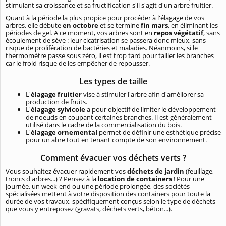
stimulant sa croissance et sa fructification s'il s'agit d'un arbre fruitier.
Quant à la période la plus propice pour procéder à l'élagage de vos
arbres, elle débute
en octobre
et se termine
fin mars
, en éliminant les
périodes de gel. A ce moment, vos arbres sont en
repos végétatif
, sans
écoulement de sève : leur cicatrisation se passera donc mieux, sans
risque de prolifération de bactéries et maladies. Néanmoins, si le
thermomètre passe sous zéro, il est trop tard pour tailler les branches
car le froid risque de les empêcher de repousser.
Les types de taille
L'
élagage fruitier
vise à stimuler l'arbre afin d'améliorer sa
production de fruits.
L'
élagage sylvicole
a pour objectif de limiter le développement
de noeuds en coupant certaines branches. Il est généralement
utilisé dans le cadre de la commercialisation du bois.
L'
élagage ornemental
permet de définir une esthétique précise
pour un abre tout en tenant compte de son environnement.
Comment évacuer vos déchets verts ?
Vous souhaitez évacuer rapidement vos
déchets de jardin
(feuillage,
troncs d'arbres...) ? Pensez à la
location de containers
! Pour une
journée, un week-end ou une période prolongée, des sociétés
spécialisées mettent à votre disposition des containers pour toute la
durée de vos travaux, spécifiquement conçus selon le type de déchets
que vous y entreposez (gravats, déchets verts, béton...).