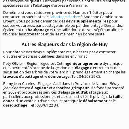
des services de qualité. Découvrez par exemple notre liste d'entreprises
spécialisées dans l'abattage d'arbres à Waremme.
De même, si vous résidez en province de Namur, n'hésitez pas à
contacter un spécialiste de l'
abattage d'arbre
à Andenne Gembloux ou
Erpent. Vous pourrez demander des
devis supplémentaires
pour
couper vos arbres, par abattage simple ou par démontage. Demandez
également un
haubanage
et une taille douce de vos végétaux afin de
favoriser leur croissance et de les maintenir en bonne santé.
Autres élagueurs dans la région de Huy
Pour obtenir des devis supplémentaires, n'hésitez pas à contacter
d'autres entreprises qualifiées dans les environs :
Poty Olivier – Région liégeoise : Cet
ingénieur agronome
dynamique
et expérimenté s’occupe de la gestion de l’
élagage
d’entretien et de
sécurisation des arbres de votre jardin. Il prend également en charge les
travaux d’abattage
et le
démontage
. Tel : 04/268 29 68.
Remy Jean-Charles - Élagage : Actif dans la Province de Namur,
Rémy
Jean-Charles
est
élagueur
et
arboriste grimpeur
. Il a fondé sa société
en 2009 et propose ses services d’
élagage et d’abattage
aux
particuliers, aux professionnels et aux collectivités. Il privilégie la
taille
douce
d'un arbre ou d'une haie, et pratique le
déboisement
et le
dessouchage
. Tel : 083/61 22 34.