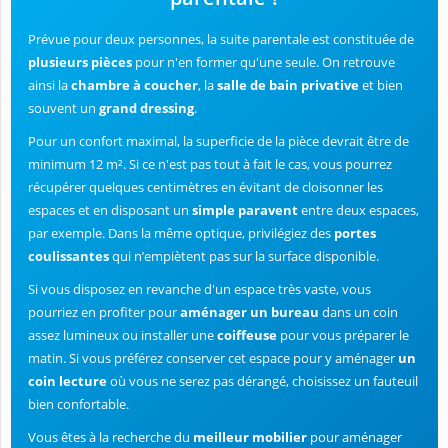
Prévue pour deux personnes, la suite parentale est constituée de
plusieurs pièces
pour n'en former qu'une seule. On retrouve
ainsi la
chambre à coucher
, la
salle de bain privative
et bien
souvent un
grand dressing
.
Pour un confort maximal, la superficie de la pièce devrait être de
minimum 12 m². Si ce n'est pas tout à fait le cas, vous pourrez
récupérer quelques centimètres en évitant de cloisonner les
espaces et en disposant un
simple paravent
entre deux espaces,
par exemple. Dans la même optique, privilégiez des
portes
coulissantes
qui n’empiètent pas sur la surface disponible.
Si vous disposez en revanche d'un espace très vaste, vous
pourriez en profiter pour
aménager un bureau
dans un coin
assez lumineux ou installer une
coiffeuse
pour vous préparer le
matin. Si vous préférez conserver cet espace pour y aménager
un
coin lecture
où vous ne serez pas dérangé, choisissez un fauteuil
bien confortable.
Vous êtes à la recherche du
meilleur mobilier
pour aménager