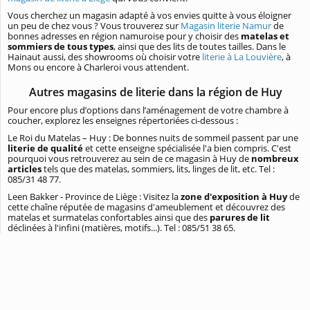
Vous cherchez un magasin adapté à vos envies quitte à vous éloigner
un peu de chez vous ? Vous trouverez sur
Magasin literie Namur
de
bonnes adresses en région namuroise pour y choisir des
matelas et
sommiers de tous types
, ainsi que des lits de toutes tailles. Dans le
Hainaut aussi, des showrooms où choisir votre
literie à La Louvière
, à
Mons ou encore à Charleroi vous attendent.
Autres magasins de literie dans la région de Huy
Pour encore plus d’options dans l’aménagement de votre chambre à
coucher, explorez les enseignes répertoriées ci-dessous :
Le Roi du Matelas – Huy : De bonnes nuits de sommeil passent par une
literie de qualité
et cette enseigne spécialisée l'a bien compris. C'est
pourquoi vous retrouverez au sein de ce magasin à Huy de
nombreux
articles
tels que des matelas, sommiers, lits, linges de lit, etc. Tel :
085/31 48 77.
Leen Bakker - Province de Liège : Visitez la
zone d'exposition à Huy
de
cette chaîne réputée de magasins d'ameublement et découvrez des
matelas et surmatelas confortables ainsi que des
parures de lit
déclinées à l'infini (matières, motifs...). Tel : 085/51 38 65.