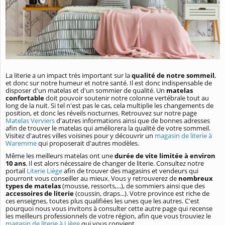
La literie a un impact très important sur la
qualité de notre sommeil
,
et donc sur notre humeur et notre santé. Il est donc indispensable de
disposer d'un matelas et d'un sommier de qualité. Un
matelas
confortable
doit pouvoir soutenir notre colonne vertébrale tout au
long de la nuit. Si tel n'est pas le cas, cela multiplie les changements de
position, et donc les réveils nocturnes. Retrouvez sur notre page
Matelas Verviers
d'autres informations ainsi que de bonnes adresses
afin de trouver le matelas qui améliorera la qualité de votre sommeil.
Visitez d'autres villes voisines pour y découvrir un
magasin de literie à
Waremme
qui proposerait d'autres modèles.
Même les meilleurs matelas ont une
durée de vite limitée à environ
10 ans
. Il est alors nécessaire de changer de literie. Consultez notre
portail
Literie Liège
afin de trouver des magasins et vendeurs qui
pourront vous conseiller au mieux. Vous y retrouverez de
nombreux
types de matelas
(mousse, ressorts,...), de sommiers ainsi que des
accessoires de literie
(coussin, draps...). Votre province est riche de
ces enseignes, toutes plus qualifiées les unes que les autres. C'est
pourquoi nous vous invitons à consulter cette autre page qui recense
les meilleurs professionnels de votre région, afin que vous trouviez le
magasin de literie à Liège
qui vous convient.